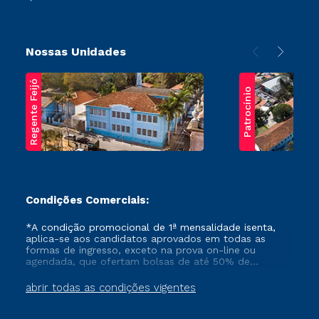
Nossas Unidades
Regente Feijó
Patrocínio
Condições Comerciais:
*A condição promocional de 1ª mensalidade isenta,
aplica-se aos candidatos aprovados em todas as
formas de ingresso, exceto na prova on-line ou
agendada, que ofertam bolsas de até 50% de
desconto, ambos ingressantes no semestre vigente,
que ainda não tenham efetivado e/ou não tenham
abrir todas as condições vigentes
cancelado ou trancado sua matrícula em uma das
Instituições da Cruzeiro do Sul Educacional, no
período de um ano. Tais condições não se aplicam