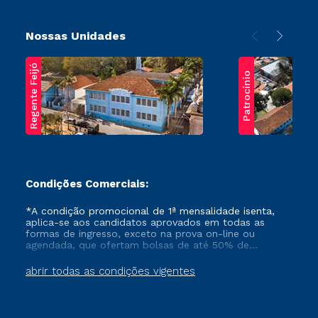
Nossas Unidades
Regente Feijó
Patrocínio
Condições Comerciais:
*A condição promocional de 1ª mensalidade isenta,
aplica-se aos candidatos aprovados em todas as
formas de ingresso, exceto na prova on-line ou
agendada, que ofertam bolsas de até 50% de
desconto, ambos ingressantes no semestre vigente,
que ainda não tenham efetivado e/ou não tenham
abrir todas as condições vigentes
cancelado ou trancado sua matrícula em uma das
Instituições da Cruzeiro do Sul Educacional, no
período de um ano. Tais condições não se aplicam
aos cursos de Medicina, e também para matriculados