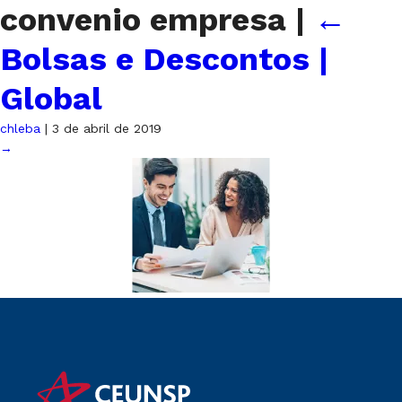
convenio empresa
|
←
Bolsas e Descontos |
Global
chleba
|
3 de abril de 2019
→