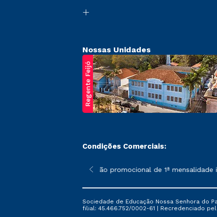
Nossas Unidades
Regente Feijó
Condições Comerciais:
poderão sofrer alterações nos períodos de rematrícula conforme 
*A condição promocional de 1ª mensalidade ise
Sociedade de Educação Nossa Senhora do Patr
filial: 45.466.752/0002-61 | Recredenciado pela