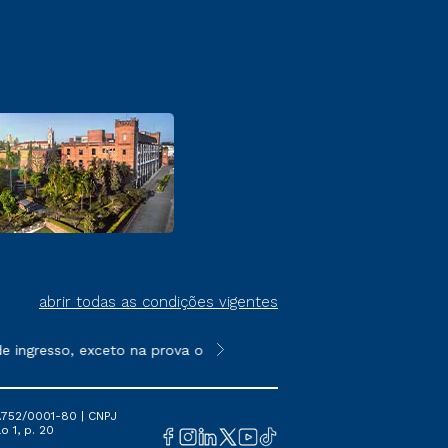
abrir todas as condições vigentes
ingresso, exceto na prova on-line ou agendada, que ofertam bols
**Semipresencial é um formato do E
.752/0001-80 | CNPJ
o 1, p. 20