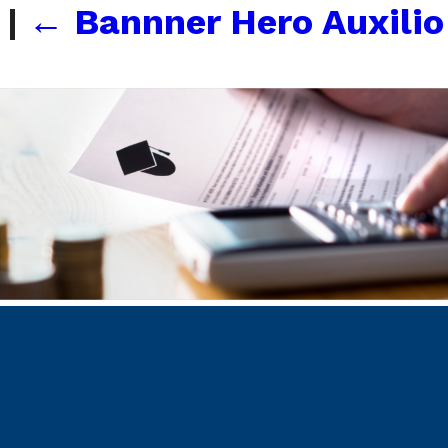
o
|
←
Bannner Hero Auxili