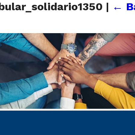
bular_solidario1350
|
←
B