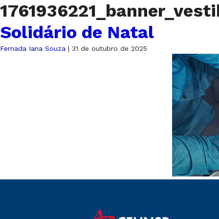
1761936221_banner_vesti
Solidário de Natal
Fernada Iana Souza
|
31 de outubro de 2025