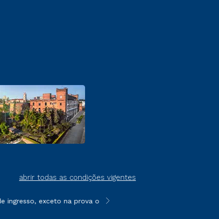
abrir todas as condições vigentes
ngresso, exceto na prova on-line ou agendada, que ofertam bols
**Semipresencial é um formato do E