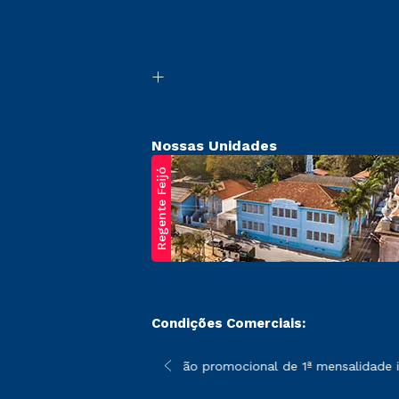
Nossas Unidades
Regente Feijó
Condições Comerciais:
poderão sofrer alterações nos períodos de rematrícula conforme 
*A condição promocional de 1ª mensalidade ise