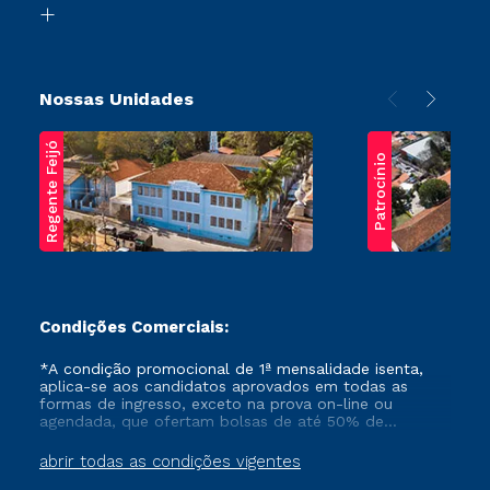
Transferência
Nossas Unidades
Regente Feijó
Patrocínio
Condições Comerciais:
*A condição promocional de 1ª mensalidade isenta,
aplica-se aos candidatos aprovados em todas as
formas de ingresso, exceto na prova on-line ou
agendada, que ofertam bolsas de até 50% de
desconto, ambos ingressantes no semestre vigente,
que ainda não tenham efetivado e/ou não tenham
abrir todas as condições vigentes
cancelado ou trancado sua matrícula em uma das