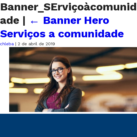
Banner_SErviçoàcomunid
ade
|
←
Banner Hero
Serviços a comunidade
chleba
|
2 de abril de 2019