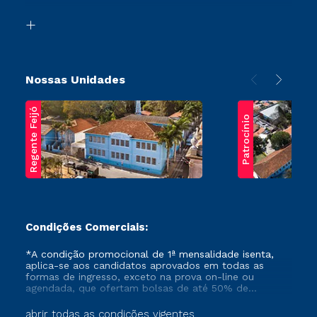
Segunda Graduação
Biblioteca
Transferência
Nossas Unidades
Regente Feijó
Patrocínio
Condições Comerciais:
*A condição promocional de 1ª mensalidade isenta,
aplica-se aos candidatos aprovados em todas as
formas de ingresso, exceto na prova on-line ou
agendada, que ofertam bolsas de até 50% de
desconto, ambos ingressantes no semestre vigente,
que ainda não tenham efetivado e/ou não tenham
abrir todas as condições vigentes