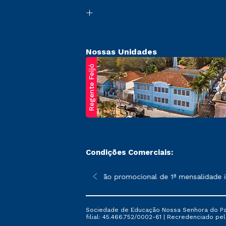
Nossas Unidades
Regente Feijó
Condições Comerciais:
poderão sofrer alterações nos períodos de rematrícula conforme 
*A condição promocional de 1ª mensalidade ise
Sociedade de Educação Nossa Senhora do Patr
filial: 45.466.752/0002-61 | Recredenciado pela