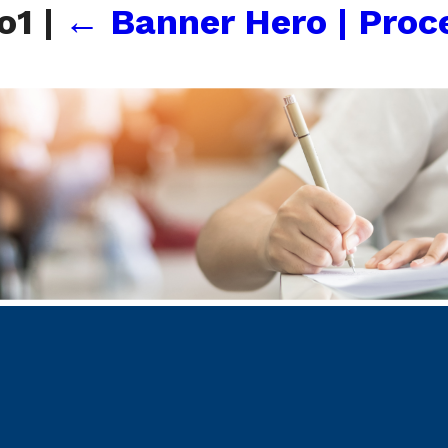
vo1
|
←
Banner Hero | Proc