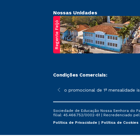
Nossas Unidades
Regente Feijó
Condições Comerciais:
poderão sofrer alterações nos períodos de rematrícula conforme 
*A condição promocional de 1ª mensalidade isenta
Sociedade de Educação Nossa Senhora do Patr
filial: 45.466.752/0002-61 | Recredenciado pela
Política de Privacidade
Política de Cookies