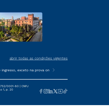
abrir todas as condições vigentes
resso, exceto na prova on-line ou agendada, que ofertam bolsas
**Semipresencial é um formato do E
.752/0001-80 | CNPJ
o 1, p. 20