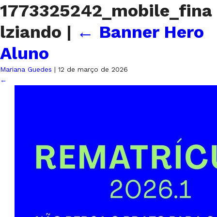
1773325242_mobile_fina
lziando
|
←
Banner Hero
Aluno
Mariana Guedes
|
12 de março de 2026
←