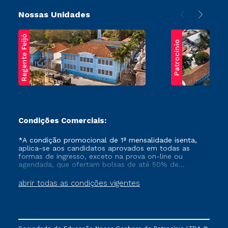
Nossas Unidades
Regente Feijó
Patrocínio
Condições Comerciais:
*A condição promocional de 1ª mensalidade isenta,
aplica-se aos candidatos aprovados em todas as
formas de ingresso, exceto na prova on-line ou
agendada, que ofertam bolsas de até 50% de
desconto, ambos ingressantes no semestre vigente,
que ainda não tenham efetivado e/ou não tenham
abrir todas as condições vigentes
cancelado ou trancado sua matrícula em uma das
Instituições da Cruzeiro do Sul Educacional, no
período de um ano. Tais condições não se aplicam
aos cursos de Medicina, e também para matriculados
via FIES, Prouni e outros programas governamentais, e