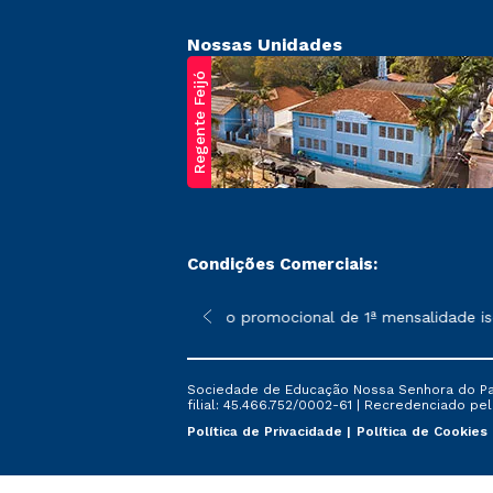
Nossas Unidades
Regente Feijó
Condições Comerciais:
poderão sofrer alterações nos períodos de rematrícula conforme 
*A condição promocional de 1ª mensalidade isenta
Sociedade de Educação Nossa Senhora do Patr
filial: 45.466.752/0002-61 | Recredenciado pela
Política de Privacidade
Política de Cookies