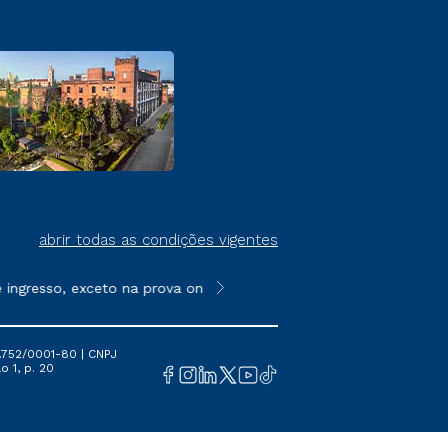
abrir todas as condições vigentes
resso, exceto na prova on-line ou agendada, que ofertam bolsas
**Semipresencial é um formato do E
.752/0001-80 | CNPJ
o 1, p. 20