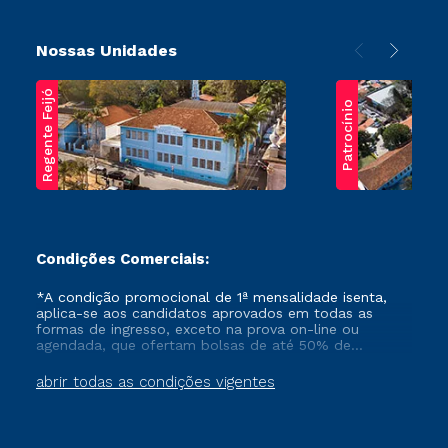
Nossas Unidades
Regente Feijó
Patrocínio
Condições Comerciais:
*A condição promocional de 1ª mensalidade isenta,
aplica-se aos candidatos aprovados em todas as
formas de ingresso, exceto na prova on-line ou
agendada, que ofertam bolsas de até 50% de
desconto, ambos ingressantes no semestre vigente,
que ainda não tenham efetivado e/ou não tenham
abrir todas as condições vigentes
cancelado ou trancado sua matrícula em uma das
Instituições da Cruzeiro do Sul Educacional, no
período de um ano. Tais condições não se aplicam
aos cursos de Medicina, e também para matriculados