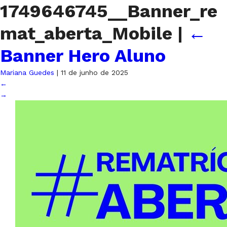
1749646745__Banner_re
mat_aberta_Mobile
|
←
Banner Hero Aluno
Mariana Guedes
|
11 de junho de 2025
←
→