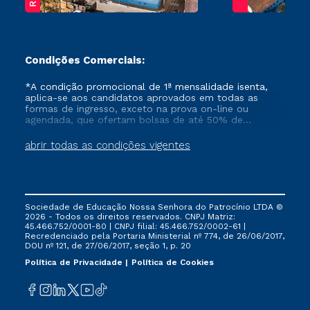
Condições Comerciais:
*A condição promocional de 1ª mensalidade isenta,
aplica-se aos candidatos aprovados em todas as
formas de ingresso, exceto na prova on-line ou
agendada, que ofertam bolsas de até 50% de
desconto, ambos ingressantes no semestre vigente,
que ainda não tenham efetivado e/ou não tenham
abrir todas as condições vigentes
cancelado ou trancado sua matrícula em uma das
Instituições da Cruzeiro do Sul Educacional, no
período de um ano. Tais condições não se aplicam
aos cursos de Medicina, e também para matriculados
via FIES, Prouni e outros programas governamentais, e
Sociedade de Educação Nossa Senhora do Patrocínio LTDA ©
não se acumula com nenhuma outra campanha
2026 - Todos os direitos reservados. CNPJ Matriz:
ofertada pela Instituição.
45.466.752/0001-80 | CNPJ filial: 45.466.752/0002-61 |
Recredenciado pela Portaria Ministerial nº 774, de 26/06/2017,
DOU nº 121, de 27/06/2017, seção 1, p. 20
Política de Privacidade
Política de Cookies