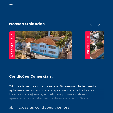
Biblioteca
Transferência
Nossas Unidades
Regente Feijó
Patrocínio
Condições Comerciais:
*A condição promocional de 1ª mensalidade isenta,
aplica-se aos candidatos aprovados em todas as
formas de ingresso, exceto na prova on-line ou
agendada, que ofertam bolsas de até 50% de
desconto, ambos ingressantes no semestre vigente,
que ainda não tenham efetivado e/ou não tenham
abrir todas as condições vigentes
cancelado ou trancado sua matrícula em uma das