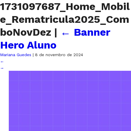
1731097687_Home_Mobil
e_Rematricula2025_Com
boNovDez
|
←
Banner
Hero Aluno
Mariana Guedes
|
8 de novembro de 2024
←
→