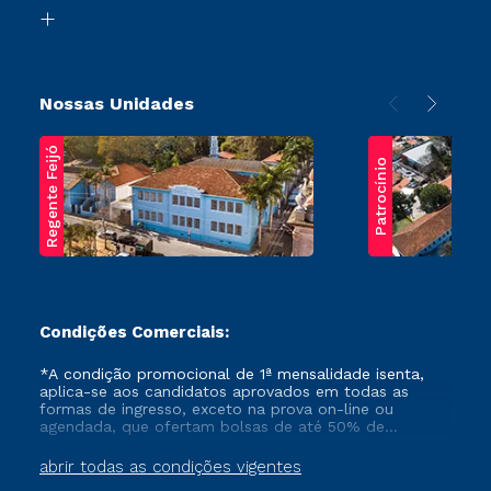
Biblioteca
Transferência
Nossas Unidades
Regente Feijó
Patrocínio
Condições Comerciais:
*A condição promocional de 1ª mensalidade isenta,
aplica-se aos candidatos aprovados em todas as
formas de ingresso, exceto na prova on-line ou
agendada, que ofertam bolsas de até 50% de
desconto, ambos ingressantes no semestre vigente,
que ainda não tenham efetivado e/ou não tenham
abrir todas as condições vigentes
cancelado ou trancado sua matrícula em uma das