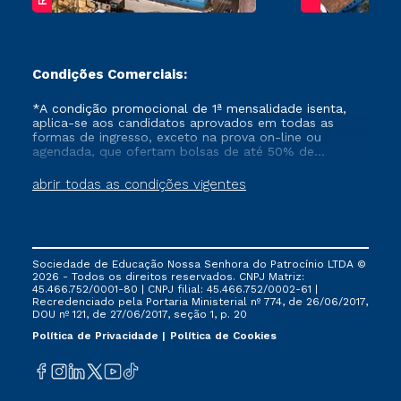
Condições Comerciais:
*A condição promocional de 1ª mensalidade isenta,
aplica-se aos candidatos aprovados em todas as
formas de ingresso, exceto na prova on-line ou
agendada, que ofertam bolsas de até 50% de
desconto, ambos ingressantes no semestre vigente,
que ainda não tenham efetivado e/ou não tenham
abrir todas as condições vigentes
cancelado ou trancado sua matrícula em uma das
Instituições da Cruzeiro do Sul Educacional, no
período de um ano. Tais condições não se aplicam
aos cursos de Medicina, e também para matriculados
via FIES, Prouni e outros programas governamentais, e
Sociedade de Educação Nossa Senhora do Patrocínio LTDA ©
não se acumula com nenhuma outra campanha
2026 - Todos os direitos reservados. CNPJ Matriz:
ofertada pela Instituição.
45.466.752/0001-80 | CNPJ filial: 45.466.752/0002-61 |
Recredenciado pela Portaria Ministerial nº 774, de 26/06/2017,
DOU nº 121, de 27/06/2017, seção 1, p. 20
Política de Privacidade
Política de Cookies