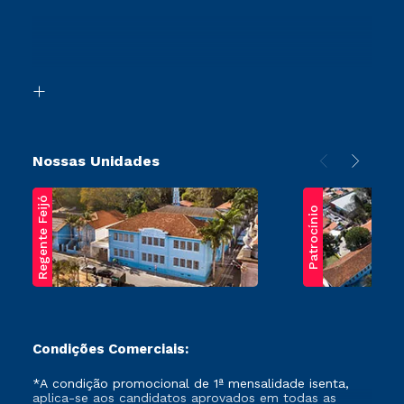
Sou Ex-Aluno
Ingresso via Enem
Canais de Atendimento
Retorne ao Curso
Acessibilidade
Segunda Graduação
Biblioteca
Transferência
Nossas Unidades
Regente Feijó
Patrocínio
Condições Comerciais:
*A condição promocional de 1ª mensalidade isenta,
aplica-se aos candidatos aprovados em todas as