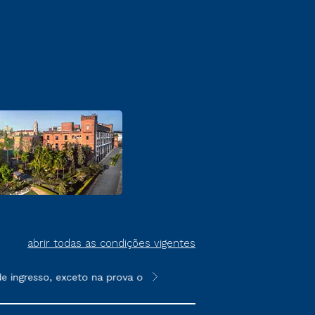
abrir todas as condições vigentes
ingresso, exceto na prova on-line ou agendada, que ofertam bols
**Semipresencial é um formato do E