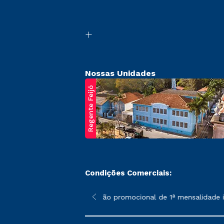
Nossas Unidades
Regente Feijó
Condições Comerciais:
poderão sofrer alterações nos períodos de rematrícula conforme 
*A condição promocional de 1ª mensalidade ise