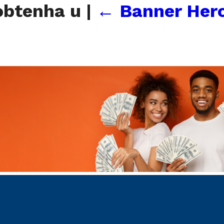
obtenha u
|
←
Banner Hero