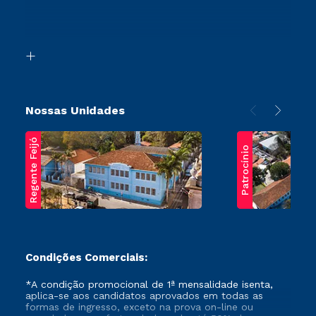
Canais de Atendimento
Retorne ao Curso
Acessibilidade
Segunda Graduação
Biblioteca
Transferência
Nossas Unidades
Regente Feijó
Patrocínio
Condições Comerciais:
*A condição promocional de 1ª mensalidade isenta,
aplica-se aos candidatos aprovados em todas as
formas de ingresso, exceto na prova on-line ou