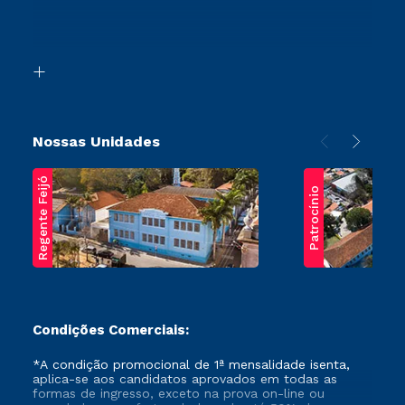
Canais de Atendimento
Retorne ao Curso
Acessibilidade
Segunda Graduação
Biblioteca
Transferência
Nossas Unidades
Regente Feijó
Patrocínio
Condições Comerciais:
*A condição promocional de 1ª mensalidade isenta,
aplica-se aos candidatos aprovados em todas as
formas de ingresso, exceto na prova on-line ou