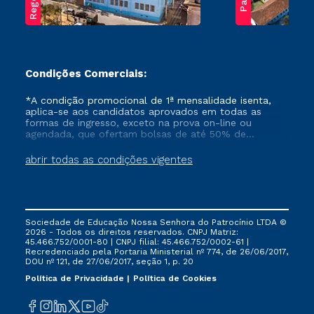
Condições Comerciais:
*A condição promocional de 1ª mensalidade isenta,
aplica-se aos candidatos aprovados em todas as
formas de ingresso, exceto na prova on-line ou
agendada, que ofertam bolsas de até 50% de
desconto, ambos ingressantes no semestre vigente,
que ainda não tenham efetivado e/ou não tenham
abrir todas as condições vigentes
cancelado ou trancado sua matrícula em uma das
Instituições da Cruzeiro do Sul Educacional, no
período de um ano. Tais condições não se aplicam
aos cursos de Medicina, e também para matriculados
via FIES, Prouni e outros programas governamentais, e
Sociedade de Educação Nossa Senhora do Patrocínio LTDA ©
não se acumula com nenhuma outra campanha
2026 - Todos os direitos reservados. CNPJ Matriz:
ofertada pela Instituição.
45.466.752/0001-80 | CNPJ filial: 45.466.752/0002-61 |
Recredenciado pela Portaria Ministerial nº 774, de 26/06/2017,
DOU nº 121, de 27/06/2017, seção 1, p. 20
Política de Privacidade
Política de Cookies