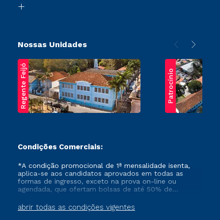
Transferência
Nossas Unidades
Regente Feijó
Patrocínio
Condições Comerciais:
*A condição promocional de 1ª mensalidade isenta,
aplica-se aos candidatos aprovados em todas as
formas de ingresso, exceto na prova on-line ou
agendada, que ofertam bolsas de até 50% de
desconto, ambos ingressantes no semestre vigente,
que ainda não tenham efetivado e/ou não tenham
abrir todas as condições vigentes
cancelado ou trancado sua matrícula em uma das