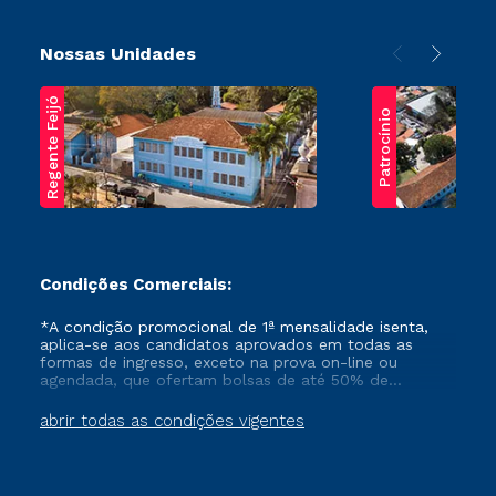
Nossas Unidades
Regente Feijó
Patrocínio
Condições Comerciais:
*A condição promocional de 1ª mensalidade isenta,
aplica-se aos candidatos aprovados em todas as
formas de ingresso, exceto na prova on-line ou
agendada, que ofertam bolsas de até 50% de
desconto, ambos ingressantes no semestre vigente,
que ainda não tenham efetivado e/ou não tenham
abrir todas as condições vigentes
cancelado ou trancado sua matrícula em uma das
Instituições da Cruzeiro do Sul Educacional, no
período de um ano. Tais condições não se aplicam
aos cursos de Medicina, e também para matriculados