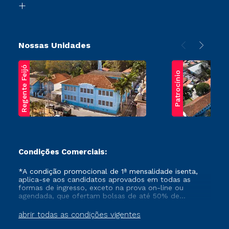
Transferência
Nossas Unidades
Regente Feijó
Patrocínio
Condições Comerciais:
*A condição promocional de 1ª mensalidade isenta,
aplica-se aos candidatos aprovados em todas as
formas de ingresso, exceto na prova on-line ou
agendada, que ofertam bolsas de até 50% de
desconto, ambos ingressantes no semestre vigente,
que ainda não tenham efetivado e/ou não tenham
abrir todas as condições vigentes
cancelado ou trancado sua matrícula em uma das
Instituições da Cruzeiro do Sul Educacional, no