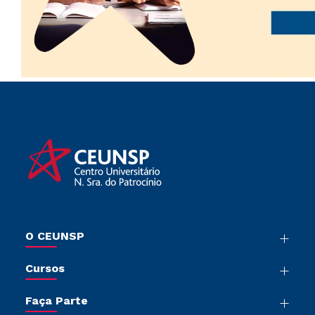
O CEUNSP
Nossa História
Cursos
Sala de Imprensa
Graduação
Trabalhe Conosco
Faça Parte
Pós-Graduação
Sou Colaborador