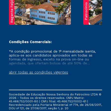
Regente Feijó
Patrocínio
Condições Comerciais:
*A condição promocional de 1ª mensalidade isenta,
aplica-se aos candidatos aprovados em todas as
formas de ingresso, exceto na prova on-line ou
agendada, que ofertam bolsas de até 50% de
desconto, ambos ingressantes no semestre vigente,
que ainda não tenham efetivado e/ou não tenham
abrir todas as condições vigentes
cancelado ou trancado sua matrícula em uma das
Instituições da Cruzeiro do Sul Educacional, no
período de um ano. Tais condições não se aplicam
aos cursos de Medicina, e também para matriculados
via FIES, Prouni e outros programas governamentais, e
Sociedade de Educação Nossa Senhora do Patrocínio LTDA ©
não se acumula com nenhuma outra campanha
2026 - Todos os direitos reservados. CNPJ Matriz:
ofertada pela Instituição.
45.466.752/0001-80 | CNPJ filial: 45.466.752/0002-61 |
Recredenciado pela Portaria Ministerial nº 774, de 26/06/2017,
DOU nº 121, de 27/06/2017, seção 1, p. 20