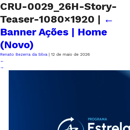
CRU-0029_26H-Story-
Teaser-1080×1920
|
←
Banner Ações | Home
(Novo)
Renato Bezerra da Silva
|
12 de maio de 2026
←
→