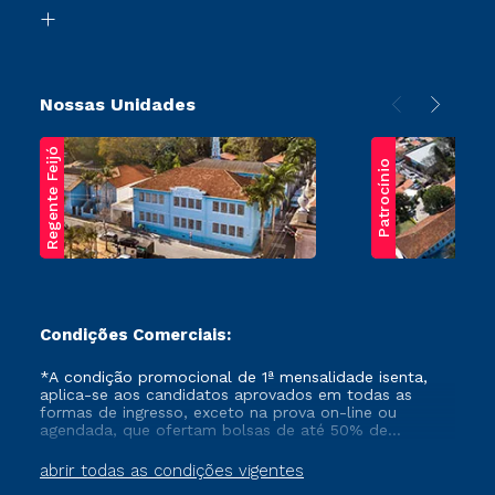
Biblioteca
Transferência
Nossas Unidades
Regente Feijó
Patrocínio
Condições Comerciais:
*A condição promocional de 1ª mensalidade isenta,
aplica-se aos candidatos aprovados em todas as
formas de ingresso, exceto na prova on-line ou
agendada, que ofertam bolsas de até 50% de
desconto, ambos ingressantes no semestre vigente,
que ainda não tenham efetivado e/ou não tenham
abrir todas as condições vigentes
cancelado ou trancado sua matrícula em uma das