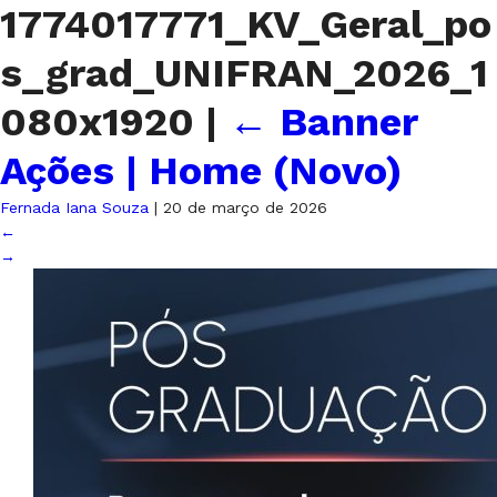
1774017771_KV_Geral_po
s_grad_UNIFRAN_2026_1
080x1920
|
←
Banner
Ações | Home (Novo)
Fernada Iana Souza
|
20 de março de 2026
←
→