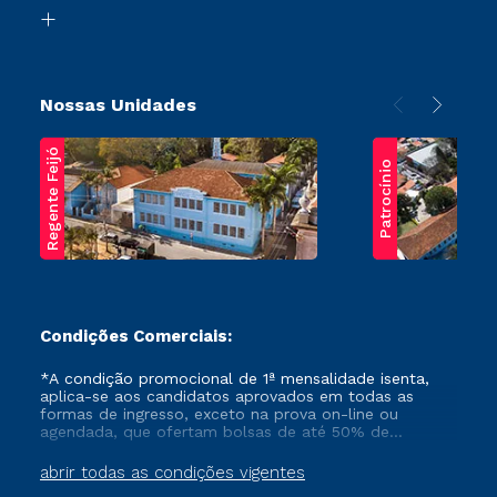
Biblioteca
Transferência
Nossas Unidades
Regente Feijó
Patrocínio
Condições Comerciais:
*A condição promocional de 1ª mensalidade isenta,
aplica-se aos candidatos aprovados em todas as
formas de ingresso, exceto na prova on-line ou
agendada, que ofertam bolsas de até 50% de
desconto, ambos ingressantes no semestre vigente,
que ainda não tenham efetivado e/ou não tenham
abrir todas as condições vigentes
cancelado ou trancado sua matrícula em uma das