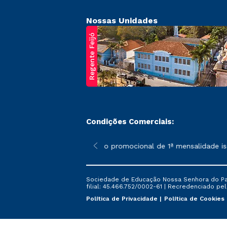
Nossas Unidades
Regente Feijó
Condições Comerciais:
poderão sofrer alterações nos períodos de rematrícula conforme 
*A condição promocional de 1ª mensalidade isenta
Sociedade de Educação Nossa Senhora do Patr
filial: 45.466.752/0002-61 | Recredenciado pela
Política de Privacidade
Política de Cookies