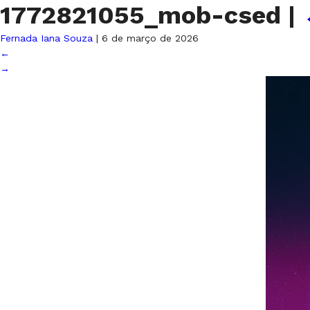
1772821055_mob-csed
|
Fernada Iana Souza
|
6 de março de 2026
←
→