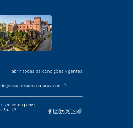
abrir todas as condições vigentes
resso, exceto na prova on-line ou agendada, que ofertam bolsas 
**Semipresencial é um formato do E
.752/0001-80 | CNPJ
o 1, p. 20