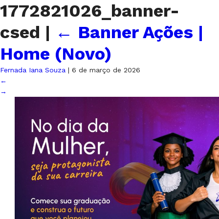
1772821026_banner-
csed
|
←
Banner Ações |
Home (Novo)
Fernada Iana Souza
|
6 de março de 2026
←
→