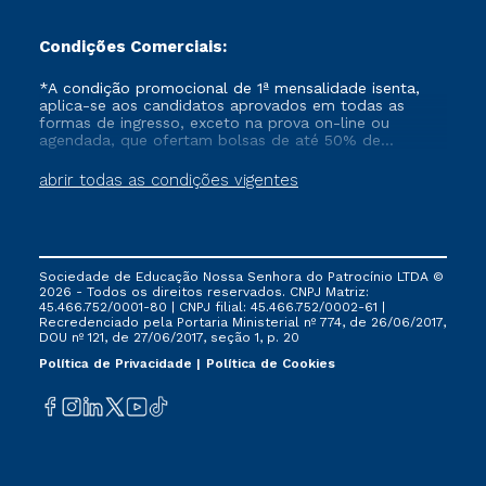
Condições Comerciais:
*A condição promocional de 1ª mensalidade isenta,
aplica-se aos candidatos aprovados em todas as
formas de ingresso, exceto na prova on-line ou
agendada, que ofertam bolsas de até 50% de
desconto, ambos ingressantes no semestre vigente,
que ainda não tenham efetivado e/ou não tenham
abrir todas as condições vigentes
cancelado ou trancado sua matrícula em uma das
Instituições da Cruzeiro do Sul Educacional, no
período de um ano. Tais condições não se aplicam
aos cursos de Medicina, e também para matriculados
via FIES, Prouni e outros programas governamentais, e
Sociedade de Educação Nossa Senhora do Patrocínio LTDA ©
não se acumula com nenhuma outra campanha
2026 - Todos os direitos reservados. CNPJ Matriz:
ofertada pela Instituição.
45.466.752/0001-80 | CNPJ filial: 45.466.752/0002-61 |
Recredenciado pela Portaria Ministerial nº 774, de 26/06/2017,
DOU nº 121, de 27/06/2017, seção 1, p. 20
Política de Privacidade
Política de Cookies