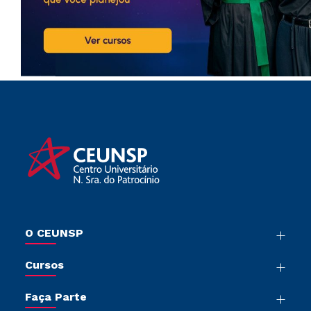
O CEUNSP
Nossa História
Cursos
Sala de Imprensa
Graduação
Trabalhe Conosco
Faça Parte
Pós-Graduação
Sou Colaborador