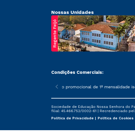
Nossas Unidades
Regente Feijó
Condições Comerciais:
poderão sofrer alterações nos períodos de rematrícula conforme 
*A condição promocional de 1ª mensalidade isenta
Sociedade de Educação Nossa Senhora do Patr
filial: 45.466.752/0002-61 | Recredenciado pela
Política de Privacidade
Política de Cookies