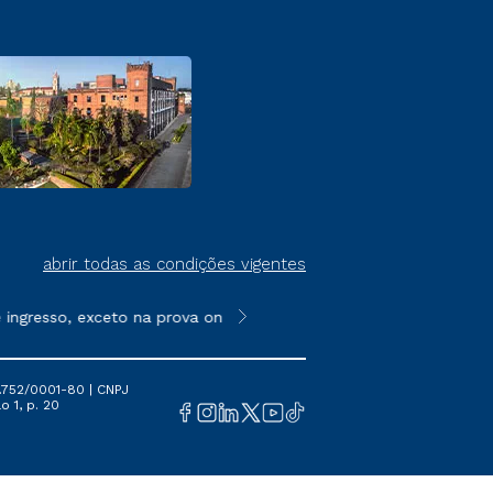
abrir todas as condições vigentes
resso, exceto na prova on-line ou agendada, que ofertam bolsas 
**Semipresencial é um formato do E
.752/0001-80 | CNPJ
o 1, p. 20