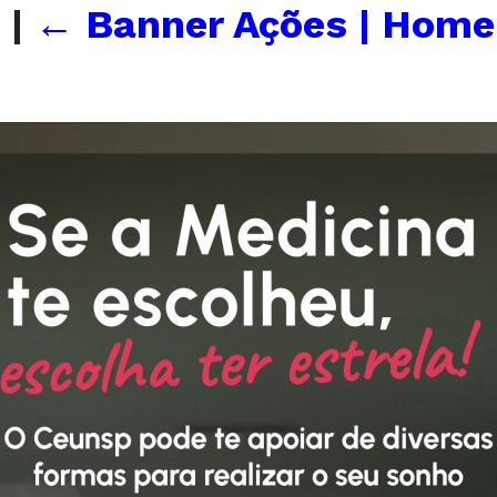
p
|
←
Banner Ações | Home