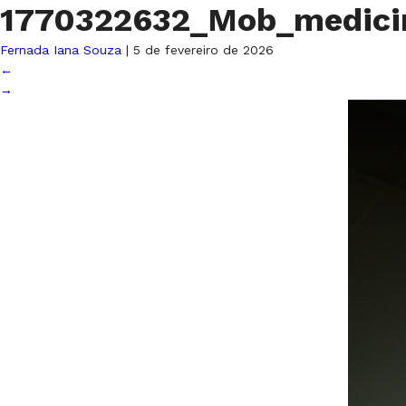
1770322632_Mob_medici
Fernada Iana Souza
|
5 de fevereiro de 2026
←
→