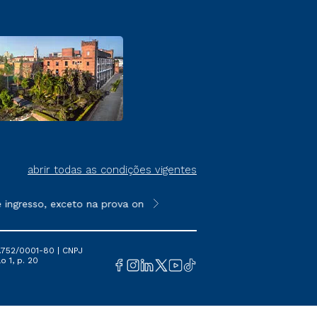
abrir todas as condições vigentes
resso, exceto na prova on-line ou agendada, que ofertam bolsas
**Semipresencial é um formato do E
.752/0001-80 | CNPJ
o 1, p. 20