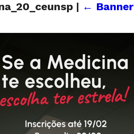
na_20_ceunsp
|
←
Banner