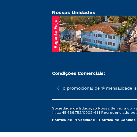
Nossas Unidades
Regente Feijó
Condições Comerciais:
poderão sofrer alterações nos períodos de rematrícula conforme 
*A condição promocional de 1ª mensalidade isenta
Sociedade de Educação Nossa Senhora do Patr
filial: 45.466.752/0002-61 | Recredenciado pela
Política de Privacidade
Política de Cookies