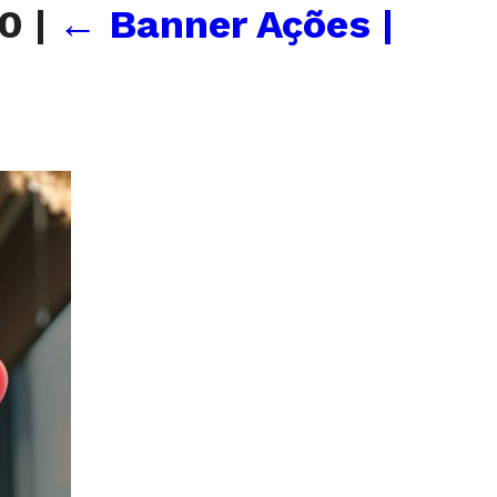
20
|
←
Banner Ações |