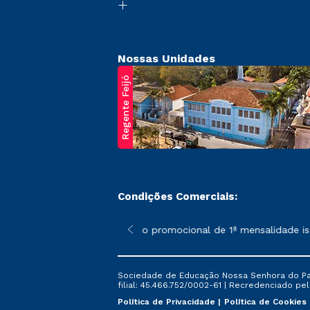
Nossas Unidades
Regente Feijó
Condições Comerciais:
poderão sofrer alterações nos períodos de rematrícula conforme 
*A condição promocional de 1ª mensalidade isenta,
Sociedade de Educação Nossa Senhora do Patr
filial: 45.466.752/0002-61 | Recredenciado pela
Política de Privacidade
Política de Cookies