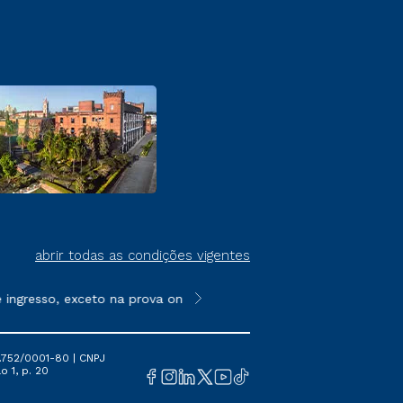
abrir todas as condições vigentes
esso, exceto na prova on-line ou agendada, que ofertam bolsas 
**Semipresencial é um formato do E
.752/0001-80 | CNPJ
o 1, p. 20