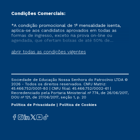
Condições Comerciais:
*A condição promocional de 1ª mensalidade isenta,
aplica-se aos candidatos aprovados em todas as
formas de ingresso, exceto na prova on-line ou
agendada, que ofertam bolsas de até 50% de
desconto, ambos ingressantes no semestre vigente,
que ainda não tenham efetivado e/ou não tenham
abrir todas as condições vigentes
cancelado ou trancado sua matrícula em uma das
Instituições da Cruzeiro do Sul Educacional, no
período de um ano. Tais condições não se aplicam
aos cursos de Medicina, e também para matriculados
via FIES, Prouni e outros programas governamentais, e
Sociedade de Educação Nossa Senhora do Patrocínio LTDA ©
não se acumula com nenhuma outra campanha
2026 - Todos os direitos reservados. CNPJ Matriz:
ofertada pela Instituição.
45.466.752/0001-80 | CNPJ filial: 45.466.752/0002-61 |
Recredenciado pela Portaria Ministerial nº 774, de 26/06/2017,
DOU nº 121, de 27/06/2017, seção 1, p. 20
Política de Privacidade
Política de Cookies