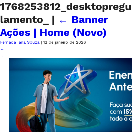
1768253812_desktopregu
lamento_
|
←
Banner
Ações | Home (Novo)
Fernada Iana Souza
|
12 de janeiro de 2026
←
→