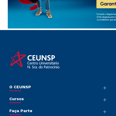
O CEUNSP
Nossa História
Cursos
Sala de Imprensa
Graduação
Trabalhe Conosco
Faça Parte
Pós-Graduação
Sou Colaborador