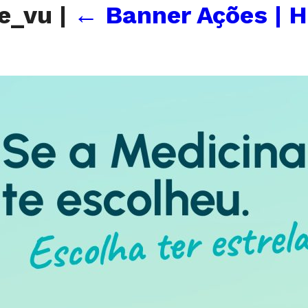
le_vu
|
←
Banner Ações | 