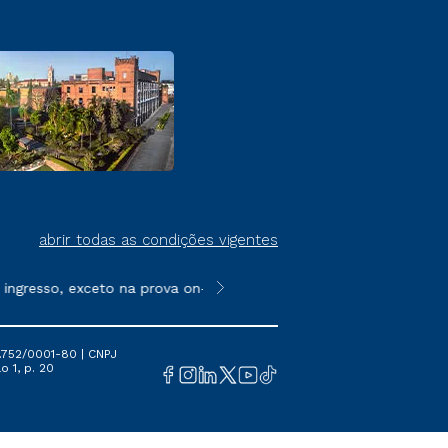
abrir todas as condições vigentes
resso, exceto na prova on-line ou agendada, que ofertam bolsas 
**Semipresencial é um formato do E
.752/0001-80 | CNPJ
o 1, p. 20