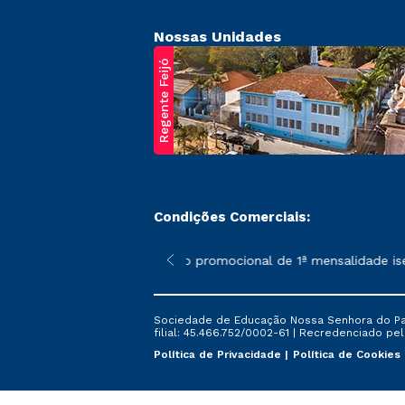
Nossas Unidades
Regente Feijó
Condições Comerciais:
poderão sofrer alterações nos períodos de rematrícula conforme 
*A condição promocional de 1ª mensalidade isenta
Sociedade de Educação Nossa Senhora do Patr
filial: 45.466.752/0002-61 | Recredenciado pela
Política de Privacidade
Política de Cookies