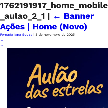
1762191917_home_mobile
_aulao_2_1
|
←
Banner
Ações | Home (Novo)
Fernada Iana Souza
|
3 de novembro de 2025
←
→