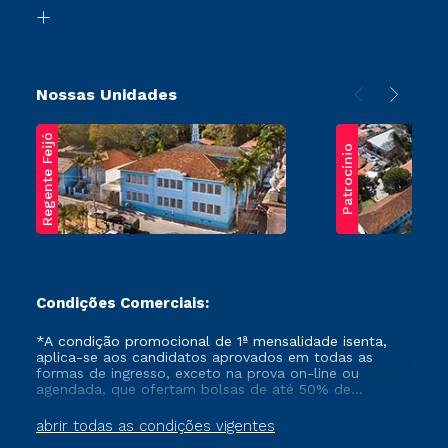
Biblioteca
Transferência
Nossas Unidades
Regente Feijó
Patrocínio
Condições Comerciais:
*A condição promocional de 1ª mensalidade isenta,
aplica-se aos candidatos aprovados em todas as
formas de ingresso, exceto na prova on-line ou
agendada, que ofertam bolsas de até 50% de
desconto, ambos ingressantes no semestre vigente,
que ainda não tenham efetivado e/ou não tenham
abrir todas as condições vigentes
cancelado ou trancado sua matrícula em uma das