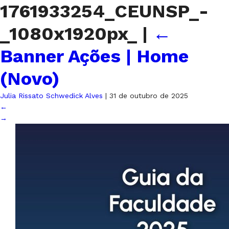
1761933254_CEUNSP_-
_1080x1920px_
|
←
Banner Ações | Home
(Novo)
Julia Rissato Schwedick Alves
|
31 de outubro de 2025
←
→