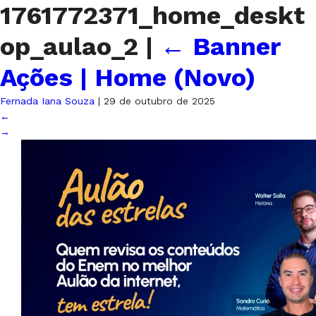
1761772371_home_deskt
op_aulao_2
|
←
Banner
Ações | Home (Novo)
Fernada Iana Souza
|
29 de outubro de 2025
←
→