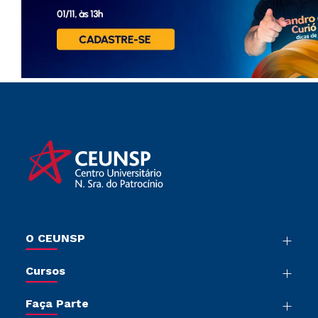
O CEUNSP
Nossa História
Cursos
Sala de Imprensa
Graduação
Trabalhe Conosco
Faça Parte
Pós-Graduação
Sou Colaborador