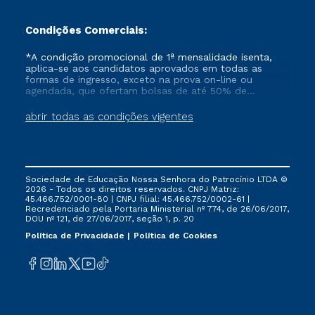
Condições Comerciais:
*A condição promocional de 1ª mensalidade isenta,
aplica-se aos candidatos aprovados em todas as
formas de ingresso, exceto na prova on-line ou
agendada, que ofertam bolsas de até 50% de
desconto, ambos ingressantes no semestre vigente,
que ainda não tenham efetivado e/ou não tenham
abrir todas as condições vigentes
cancelado ou trancado sua matrícula em uma das
Instituições da Cruzeiro do Sul Educacional, no
período de um ano. Tais condições não se aplicam
aos cursos de Medicina, e também para matriculados
via FIES, Prouni e outros programas governamentais, e
Sociedade de Educação Nossa Senhora do Patrocínio LTDA ©
não se acumula com nenhuma outra campanha
2026 - Todos os direitos reservados. CNPJ Matriz:
ofertada pela Instituição.
45.466.752/0001-80 | CNPJ filial: 45.466.752/0002-61 |
Recredenciado pela Portaria Ministerial nº 774, de 26/06/2017,
DOU nº 121, de 27/06/2017, seção 1, p. 20
Política de Privacidade
Política de Cookies