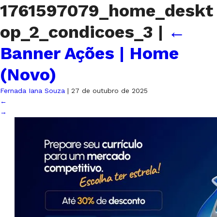
1761597079_home_deskt
op_2_condicoes_3
|
←
Banner Ações | Home
(Novo)
Fernada Iana Souza
|
27 de outubro de 2025
←
→