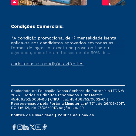
Condições Comerciais:
*A condição promocional de 1ª mensalidade isenta,
aplica-se aos candidatos aprovados em todas as
formas de ingresso, exceto na prova on-line ou
agendada, que ofertam bolsas de até 50% de
desconto, ambos ingressantes no semestre vigente,
que ainda não tenham efetivado e/ou não tenham
abrir todas as condições vigentes
cancelado ou trancado sua matrícula em uma das
Instituições da Cruzeiro do Sul Educacional, no
período de um ano. Tais condições não se aplicam
aos cursos de Medicina, e também para matriculados
via FIES, Prouni e outros programas governamentais, e
Sociedade de Educação Nossa Senhora do Patrocínio LTDA ©
não se acumula com nenhuma outra campanha
2026 - Todos os direitos reservados. CNPJ Matriz:
ofertada pela Instituição.
45.466.752/0001-80 | CNPJ filial: 45.466.752/0002-61 |
Recredenciado pela Portaria Ministerial nº 774, de 26/06/2017,
DOU nº 121, de 27/06/2017, seção 1, p. 20
Política de Privacidade
Política de Cookies