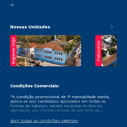
Biblioteca
Transferência
Nossas Unidades
Regente Feijó
Patrocínio
Condições Comerciais:
*A condição promocional de 1ª mensalidade isenta,
aplica-se aos candidatos aprovados em todas as
formas de ingresso, exceto na prova on-line ou
agendada, que ofertam bolsas de até 50% de
desconto, ambos ingressantes no semestre vigente,
que ainda não tenham efetivado e/ou não tenham
abrir todas as condições vigentes
cancelado ou trancado sua matrícula em uma das