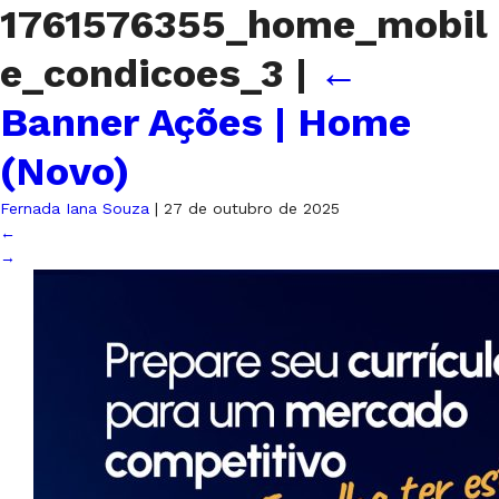
1761576355_home_mobil
e_condicoes_3
|
←
Banner Ações | Home
(Novo)
Fernada Iana Souza
|
27 de outubro de 2025
←
→