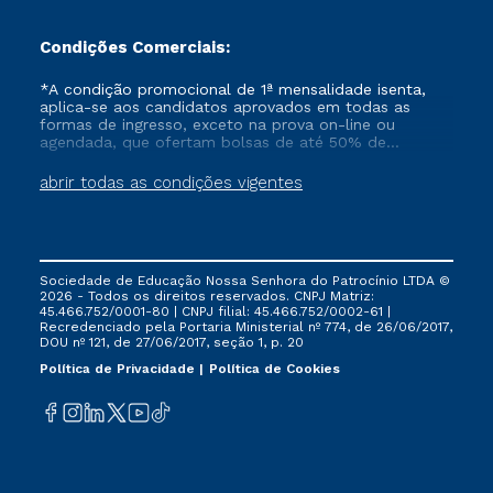
Condições Comerciais:
*A condição promocional de 1ª mensalidade isenta,
aplica-se aos candidatos aprovados em todas as
formas de ingresso, exceto na prova on-line ou
agendada, que ofertam bolsas de até 50% de
desconto, ambos ingressantes no semestre vigente,
que ainda não tenham efetivado e/ou não tenham
abrir todas as condições vigentes
cancelado ou trancado sua matrícula em uma das
Instituições da Cruzeiro do Sul Educacional, no
período de um ano. Tais condições não se aplicam
aos cursos de Medicina, e também para matriculados
via FIES, Prouni e outros programas governamentais, e
Sociedade de Educação Nossa Senhora do Patrocínio LTDA ©
não se acumula com nenhuma outra campanha
2026 - Todos os direitos reservados. CNPJ Matriz:
ofertada pela Instituição.
45.466.752/0001-80 | CNPJ filial: 45.466.752/0002-61 |
Recredenciado pela Portaria Ministerial nº 774, de 26/06/2017,
DOU nº 121, de 27/06/2017, seção 1, p. 20
Política de Privacidade
Política de Cookies