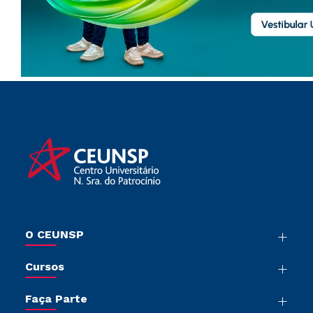
O CEUNSP
Nossa História
Cursos
Sala de Imprensa
Graduação
Trabalhe Conosco
Faça Parte
Pós-Graduação
Sou Colaborador