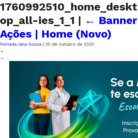
1760992510_home_deskt
op_all-ies_1_1
|
←
Banner
Ações | Home (Novo)
Fernada Iana Souza
|
20 de outubro de 2025
←
→