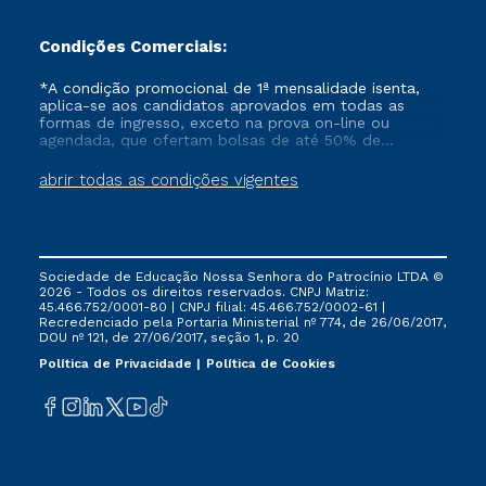
Condições Comerciais:
*A condição promocional de 1ª mensalidade isenta,
aplica-se aos candidatos aprovados em todas as
formas de ingresso, exceto na prova on-line ou
agendada, que ofertam bolsas de até 50% de
desconto, ambos ingressantes no semestre vigente,
que ainda não tenham efetivado e/ou não tenham
abrir todas as condições vigentes
cancelado ou trancado sua matrícula em uma das
Instituições da Cruzeiro do Sul Educacional, no
período de um ano. Tais condições não se aplicam
aos cursos de Medicina, e também para matriculados
via FIES, Prouni e outros programas governamentais, e
Sociedade de Educação Nossa Senhora do Patrocínio LTDA ©
não se acumula com nenhuma outra campanha
2026 - Todos os direitos reservados. CNPJ Matriz:
ofertada pela Instituição.
45.466.752/0001-80 | CNPJ filial: 45.466.752/0002-61 |
Recredenciado pela Portaria Ministerial nº 774, de 26/06/2017,
DOU nº 121, de 27/06/2017, seção 1, p. 20
Política de Privacidade
Política de Cookies