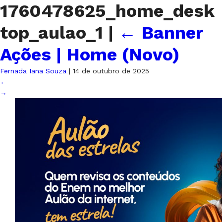
1760478625_home_desk
top_aulao_1
|
←
Banner
Ações | Home (Novo)
Fernada Iana Souza
|
14 de outubro de 2025
←
→