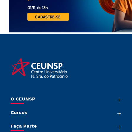
O CEUNSP
Nossa História
Cursos
Sala de Imprensa
Graduação
Trabalhe Conosco
Faça Parte
Pós-Graduação
Sou Colaborador