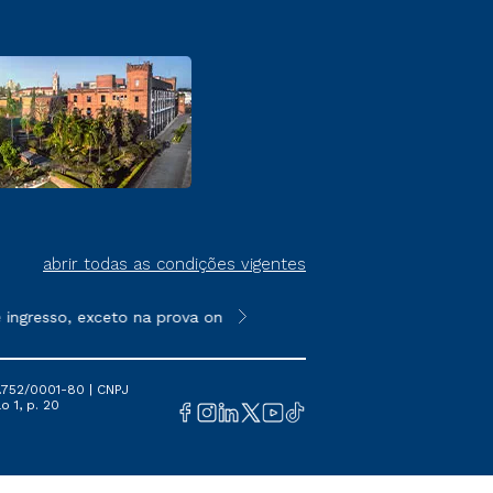
abrir todas as condições vigentes
esso, exceto na prova on-line ou agendada, que ofertam bolsas 
**Semipresencial é um formato do E
.752/0001-80 | CNPJ
o 1, p. 20