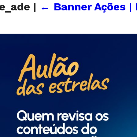
le_ade
|
←
Banner Ações |