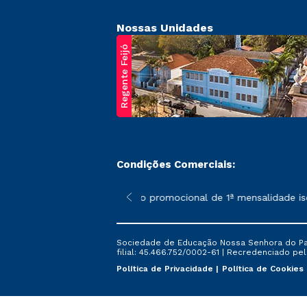
Nossas Unidades
Regente Feijó
Condições Comerciais:
poderão sofrer alterações nos períodos de rematrícula conforme 
*A condição promocional de 1ª mensalidade isenta
Sociedade de Educação Nossa Senhora do Patr
filial: 45.466.752/0002-61 | Recredenciado pela
Política de Privacidade
Política de Cookies