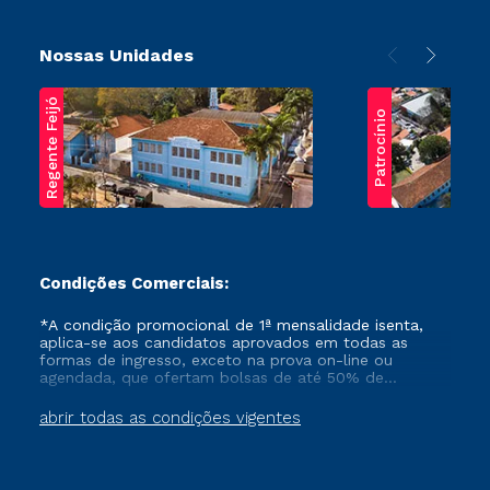
Nossas Unidades
Regente Feijó
Patrocínio
Condições Comerciais:
*A condição promocional de 1ª mensalidade isenta,
aplica-se aos candidatos aprovados em todas as
formas de ingresso, exceto na prova on-line ou
agendada, que ofertam bolsas de até 50% de
desconto, ambos ingressantes no semestre vigente,
que ainda não tenham efetivado e/ou não tenham
abrir todas as condições vigentes
cancelado ou trancado sua matrícula em uma das
Instituições da Cruzeiro do Sul Educacional, no
período de um ano. Tais condições não se aplicam
aos cursos de Medicina, e também para matriculados