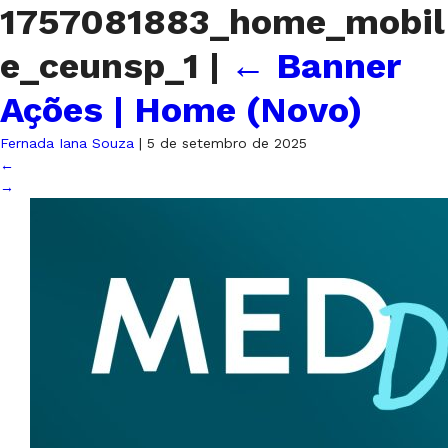
1757081883_home_mobil
e_ceunsp_1
|
←
Banner
Ações | Home (Novo)
Fernada Iana Souza
|
5 de setembro de 2025
←
→