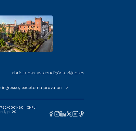
abrir todas as condições vigentes
gresso, exceto na prova on-line ou agendada, que ofertam bolsa
**Semipresencial é um formato do E
.752/0001-80 | CNPJ
o 1, p. 20