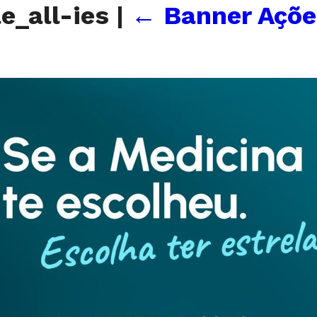
e_all-ies
|
←
Banner Açõe