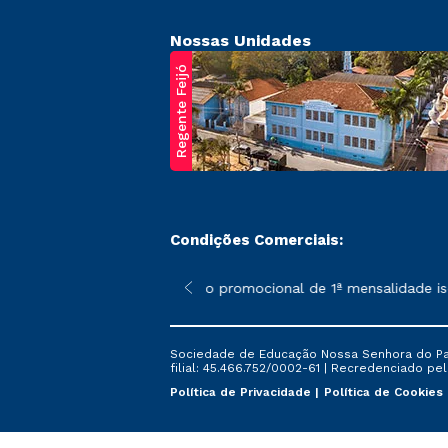
Nossas Unidades
Regente Feijó
Condições Comerciais:
poderão sofrer alterações nos períodos de rematrícula conforme 
*A condição promocional de 1ª mensalidade isent
Sociedade de Educação Nossa Senhora do Patr
filial: 45.466.752/0002-61 | Recredenciado pela
Política de Privacidade
Política de Cookies