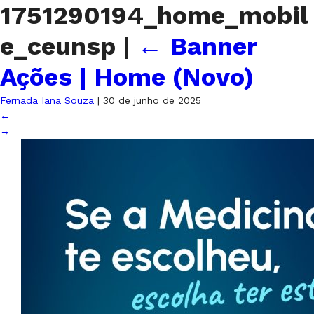
1751290194_home_mobil
e_ceunsp
|
←
Banner
Ações | Home (Novo)
Fernada Iana Souza
|
30 de junho de 2025
←
→