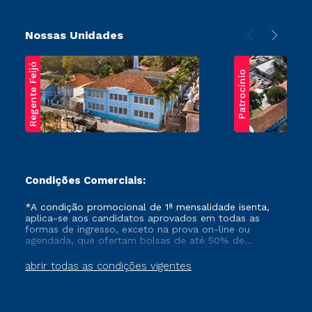
Nossas Unidades
Regente Feijó
Patrocínio
Condições Comerciais:
*A condição promocional de 1ª mensalidade isenta,
aplica-se aos candidatos aprovados em todas as
formas de ingresso, exceto na prova on-line ou
agendada, que ofertam bolsas de até 50% de
desconto, ambos ingressantes no semestre vigente,
que ainda não tenham efetivado e/ou não tenham
abrir todas as condições vigentes
cancelado ou trancado sua matrícula em uma das
Instituições da Cruzeiro do Sul Educacional, no
período de um ano. Tais condições não se aplicam
aos cursos de Medicina, e também para matriculados