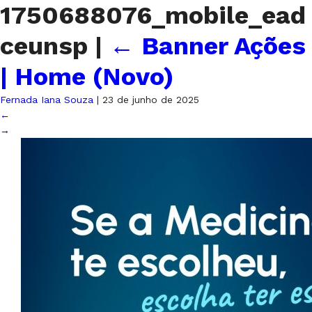
1750688076_mobile_ead
ceunsp
|
←
Banner Ações
| Home (Novo)
Fernada Iana Souza
|
23 de junho de 2025
←
→