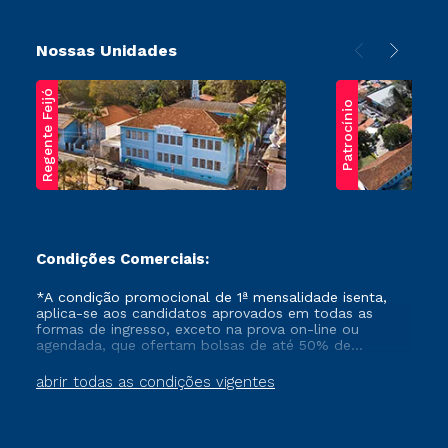
Nossas Unidades
Regente Feijó
Patrocínio
Condições Comerciais:
*A condição promocional de 1ª mensalidade isenta,
aplica-se aos candidatos aprovados em todas as
formas de ingresso, exceto na prova on-line ou
agendada, que ofertam bolsas de até 50% de
desconto, ambos ingressantes no semestre vigente,
que ainda não tenham efetivado e/ou não tenham
abrir todas as condições vigentes
cancelado ou trancado sua matrícula em uma das
Instituições da Cruzeiro do Sul Educacional, no
período de um ano. Tais condições não se aplicam
aos cursos de Medicina, e também para matriculados