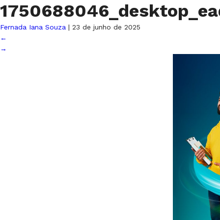
1750688046_desktop_e
Fernada Iana Souza
|
23 de junho de 2025
←
→