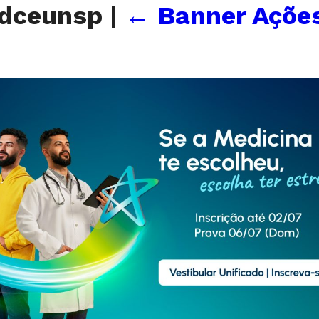
adceunsp
|
←
Banner Açõe