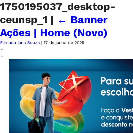
1750195037_desktop-
ceunsp_1
|
←
Banner
Ações | Home (Novo)
Fernada Iana Souza
|
17 de junho de 2025
←
→