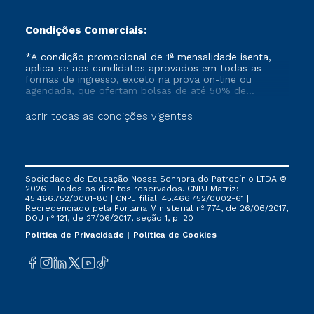
Condições Comerciais:
*A condição promocional de 1ª mensalidade isenta,
aplica-se aos candidatos aprovados em todas as
formas de ingresso, exceto na prova on-line ou
agendada, que ofertam bolsas de até 50% de
desconto, ambos ingressantes no semestre vigente,
que ainda não tenham efetivado e/ou não tenham
abrir todas as condições vigentes
cancelado ou trancado sua matrícula em uma das
Instituições da Cruzeiro do Sul Educacional, no
período de um ano. Tais condições não se aplicam
aos cursos de Medicina, e também para matriculados
via FIES, Prouni e outros programas governamentais, e
Sociedade de Educação Nossa Senhora do Patrocínio LTDA ©
não se acumula com nenhuma outra campanha
2026 - Todos os direitos reservados. CNPJ Matriz:
ofertada pela Instituição.
45.466.752/0001-80 | CNPJ filial: 45.466.752/0002-61 |
Recredenciado pela Portaria Ministerial nº 774, de 26/06/2017,
DOU nº 121, de 27/06/2017, seção 1, p. 20
Política de Privacidade
Política de Cookies