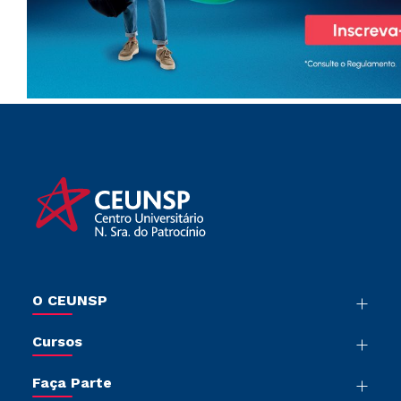
O CEUNSP
Nossa História
Cursos
Sala de Imprensa
Graduação
Trabalhe Conosco
Faça Parte
Pós-Graduação
Sou Colaborador