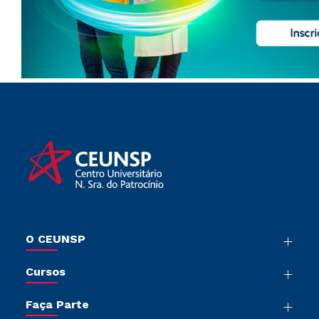
O CEUNSP
Nossa História
Cursos
Sala de Imprensa
Graduação
Trabalhe Conosco
Faça Parte
Pós-Graduação
Sou Colaborador