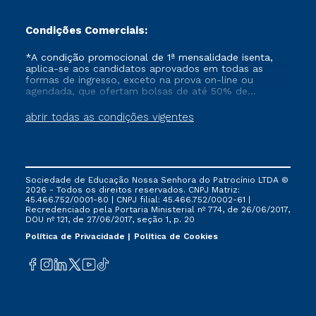
Condições Comerciais:
*A condição promocional de 1ª mensalidade isenta,
aplica-se aos candidatos aprovados em todas as
formas de ingresso, exceto na prova on-line ou
agendada, que ofertam bolsas de até 50% de
desconto, ambos ingressantes no semestre vigente,
que ainda não tenham efetivado e/ou não tenham
abrir todas as condições vigentes
cancelado ou trancado sua matrícula em uma das
Instituições da Cruzeiro do Sul Educacional, no
período de um ano. Tais condições não se aplicam
aos cursos de Medicina, e também para matriculados
via FIES, Prouni e outros programas governamentais, e
Sociedade de Educação Nossa Senhora do Patrocínio LTDA ©
não se acumula com nenhuma outra campanha
2026 - Todos os direitos reservados. CNPJ Matriz:
ofertada pela Instituição.
45.466.752/0001-80 | CNPJ filial: 45.466.752/0002-61 |
Recredenciado pela Portaria Ministerial nº 774, de 26/06/2017,
DOU nº 121, de 27/06/2017, seção 1, p. 20
Política de Privacidade
Política de Cookies