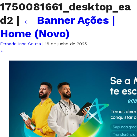
1750081661_desktop_ea
d2
|
←
Banner Ações |
Home (Novo)
Fernada Iana Souza
|
16 de junho de 2025
←
→