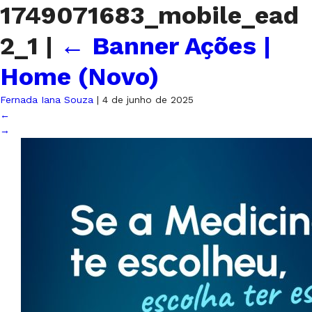
1749071683_mobile_ead
2_1
|
←
Banner Ações |
Home (Novo)
Fernada Iana Souza
|
4 de junho de 2025
←
→