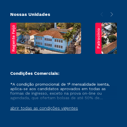
Nossas Unidades
Regente Feijó
Patrocínio
Condições Comerciais:
*A condição promocional de 1ª mensalidade isenta,
aplica-se aos candidatos aprovados em todas as
formas de ingresso, exceto na prova on-line ou
agendada, que ofertam bolsas de até 50% de
desconto, ambos ingressantes no semestre vigente,
que ainda não tenham efetivado e/ou não tenham
abrir todas as condições vigentes
cancelado ou trancado sua matrícula em uma das
Instituições da Cruzeiro do Sul Educacional, no
período de um ano. Tais condições não se aplicam
aos cursos de Medicina, e também para matriculados